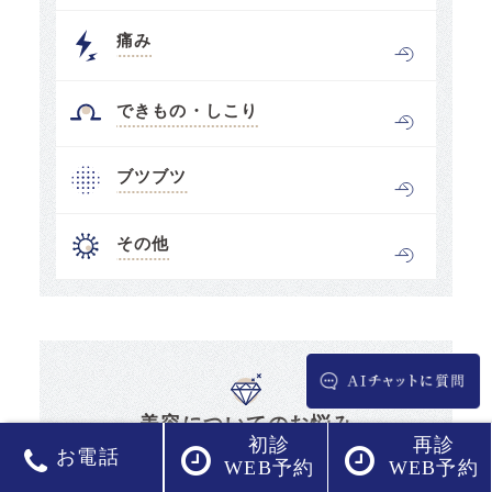
痛み
できもの・しこり
ブツブツ
その他
美容についてのお悩み
初診
再診
- Worries about the beauty -
お電話
WEB予約
WEB予約