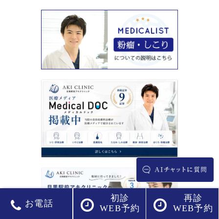
初診
再診
お電話
WEB予約
WEB予約