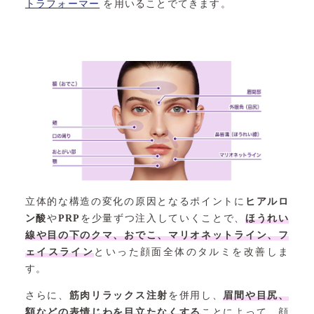
トラフォーマー
を用いることでてきます。
立体的な構造の変化の原因となるポイントに
ヒアルロ
ン酸
や
PRP
を少量ずつ注入していくことで、
ほうれい
線や目の下のクマ、おでこ、マリオネットライン、フ
ェイスライン
といった顔面全体のタルミを改善しま
す。
さらに、
筋肉リラックス注射
を併用し、
眉間や目尻、
額などの表情じわを目立たなくする
ことによって、顔