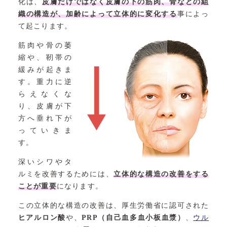
化は、
皮膚だけではなく皮膚の下の筋肉、骨などの組
織の構造が、加齢によって立体的に変化する
事によっ
て起こります。
筋肉や骨の萎
縮や、靭帯の
緩みが起きま
す。重力に逆
らえなくな
り、皮膚が下
方へ垂れ下が
っていきま
す。
深いシワやタ
ルミを改善するためには、
立体的な構造の改善をする
ことが重要
になります。
この立体的な構造の改善は、厚生労働省に認可された
ヒアルロン酸
や、
PRP（自己血多血小板血漿）
、
ウル