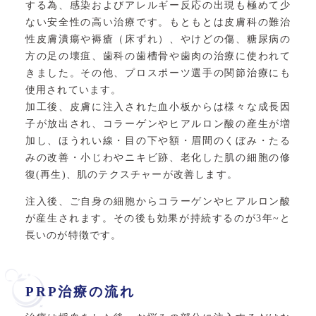
する為、感染およびアレルギー反応の出現も極めて少
ない安全性の高い治療です。もともとは皮膚科の難治
性皮膚潰瘍や褥瘡（床ずれ）、やけどの傷、糖尿病の
方の足の壊疽、歯科の歯槽骨や歯肉の治療に使われて
きました。その他、プロスポーツ選手の関節治療にも
使用されています。
加工後、皮膚に注入された血小板からは様々な成長因
子が放出され、コラーゲンやヒアルロン酸の産生が増
加し、ほうれい線・目の下や額・眉間のくぼみ・たる
みの改善・小じわやニキビ跡、老化した肌の細胞の修
復(再生)、肌のテクスチャーが改善します。
注入後、ご自身の細胞からコラーゲンやヒアルロン酸
が産生されます。その後も効果が持続するのが3年~と
長いのが特徴です。
PRP治療の流れ