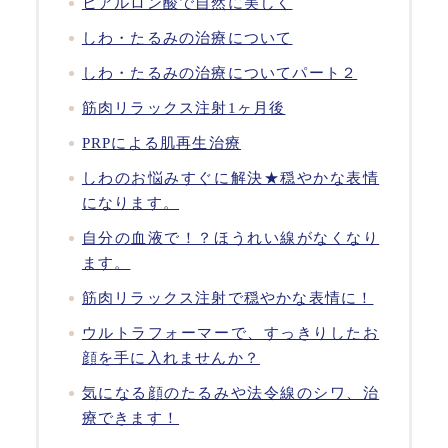
ヒアルロン酸で自然に美しく
しわ・たるみの治療について
しわ・たるみの治療についてパート２
筋肉リラックス注射
1ヶ月後
PRPによる肌再生治療
しわのお悩みすぐに解決★穏やかな表情
になります。
自分の血液で！？ほうれい線がなくなり
ます。
筋肉リラックス注射
で穏やかな表情に！
ウルトラフォーマーで、すっきりしたお
顔を手に入れませんか？
気になる顔のたるみや法令線のシワ、治
療できます！