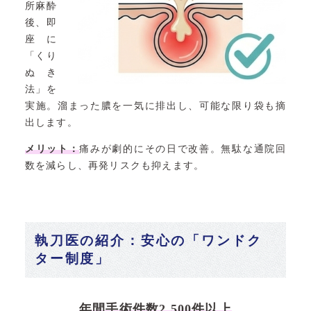
所麻酔
後、即
座に
「くり
ぬき
法」を
実施。溜まった膿を一気に排出し、可能な限り袋も摘
出します。
メリット：
痛みが劇的にその日で改善。無駄な通院回
数を減らし、再発リスクも抑えます。
執刀医の紹介：安心の「ワンドク
ター制度」
年間手術件数2,500件以上