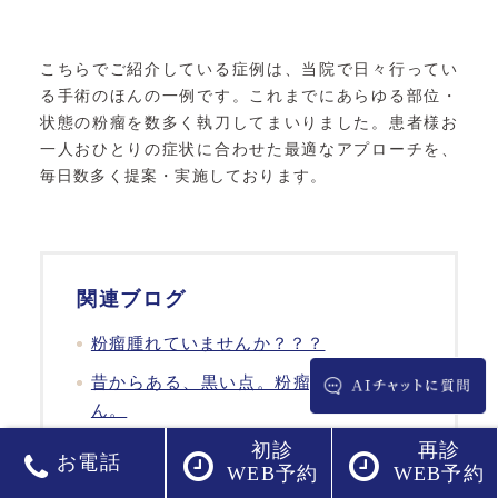
こちらでご紹介している症例は、当院で日々行ってい
る手術のほんの一例です。これまでにあらゆる部位・
状態の粉瘤を数多く執刀してまいりました。患者様お
一人おひとりの症状に合わせた最適なアプローチを、
毎日数多く提案・実施しております。
関連ブログ
粉瘤腫れていませんか？？？
昔からある、黒い点。粉瘤かもしれませ
ん。
初診
再診
頭の粉瘤も簡単にとれます
お電話
WEB予約
WEB予約
目頭の粉瘤を除去しました