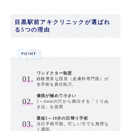
目黒駅前アキクリニックが選ばれ
る5つの理由
ワンドクター制度
01.
経験豊富な院長（皮膚科専門医）が
全手術を責任執刀。
傷痕が極めて小さい
02.
2～4mmの穴から摘出する「くりぬ
き法」を採用
最短5～10分の日帰り手術
03.
当日手術可能。忙しい方でも無理な
く通院。