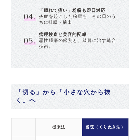
「腫れて痛い」粉瘤も即日対応
04.
炎症を起こした粉瘤も、その日のう
ちに排膿・摘出
病理検査と美容的配慮
05.
悪性腫瘍の鑑別と、綺麗に治す縫合
技術。
「切る」から「小さな穴から抜
く」へ
従来法
当院（くりぬき法）