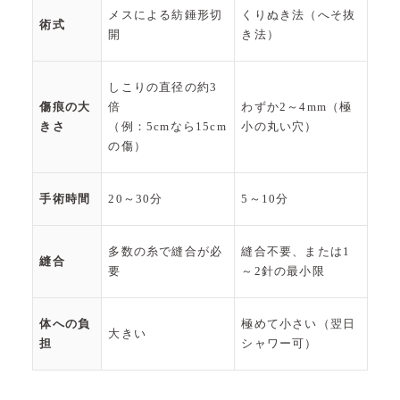
メスによる紡錘形切
くりぬき法（へそ抜
術式
開
き法）
しこりの直径の約3
傷痕の大
倍
わずか2～4mm（極
きさ
（例：5cmなら15cm
小の丸い穴）
の傷）
手術時間
20～30分
5～10分
多数の糸で縫合が必
縫合不要、または1
縫合
要
～2針の最小限
体への負
極めて小さい（翌日
大きい
担
シャワー可）