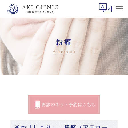
粉瘤
Atheroma
その「しこり」、粉瘤（アテロー