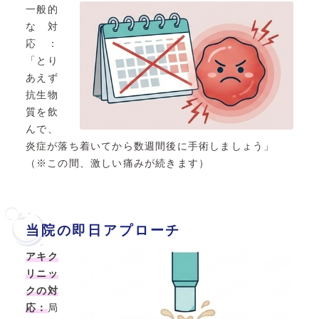
一般的
な対
応：
「とり
あえず
抗生物
質を飲
んで、
炎症が落ち着いてから数週間後に手術しましょう」
（※この間、激しい痛みが続きます）
当院の即日アプローチ
アキク
リニッ
クの対
応：
局