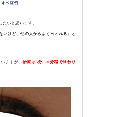
科オペ症例
したいと思います。
ないけど、他の人からよく言われる」
と
思いますが、
治療
は5
分~10分程で終わり