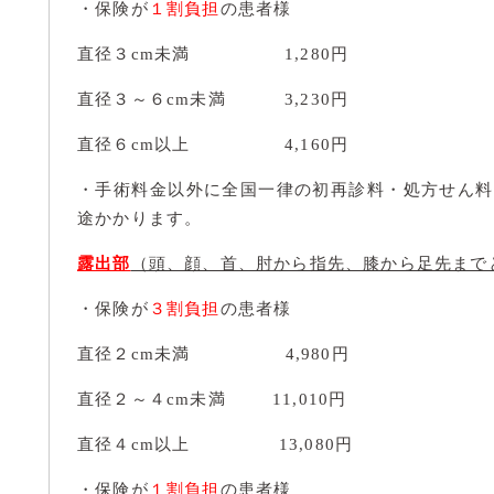
・保険が
１割負担
の患者様
直径３cm未満 1,280円
直径３～６cm未満 3,230円
直径６cm以上 4,160円
・手術料金以外に全国一律の初再診料・処方せん料・病理
途かかります。
露出部
（頭、顔、首、肘から指先、膝から足先まで
・保険が
３割負担
の患者様
直径２cm未満 4,980円
直径２～４cm未満 11,010円
直径４cm以上 13,080円
・保険が
１割負担
の患者様