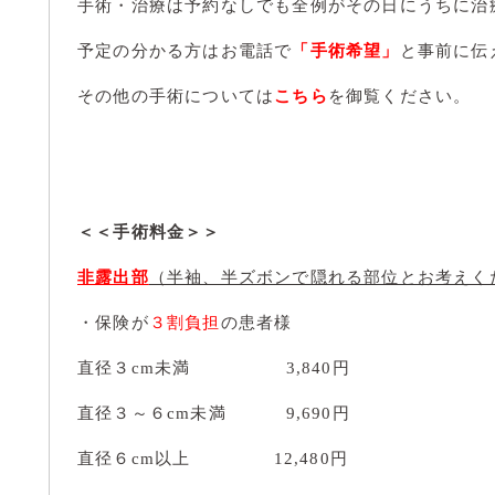
手術・治療は予約なしでも全例がその日にうちに治
予定の分かる方はお電話で
「手術希望」
と事前に伝
その他の手術については
こちら
を御覧ください。
＜＜手術料金＞＞
非露出部
（半袖、半ズボンで隠れる部位とお考えく
・保険が
３割負担
の患者様
直径３cm未満 3,840円
直径３～６cm未満 9,690円
直径６cm以上 12,480円