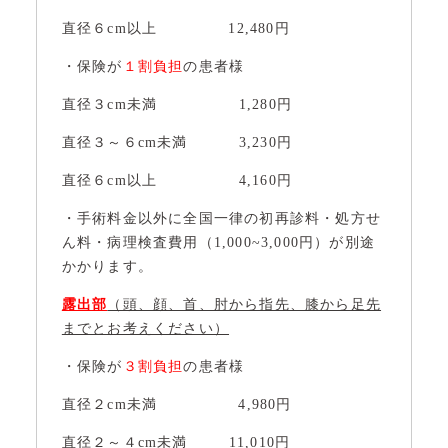
直径６cm以上 12,480円
・保険が
１割負担
の患者様
直径３cm未満 1,280円
直径３～６cm未満 3,230円
直径６cm以上 4,160円
・手術料金以外に全国一律の初再診料・処方せ
ん料・病理検査費用（1,000~3,000円）が別途
かかります。
露出部
（頭、顔、首、肘から指先、膝から足先
までとお考えください）
・保険が
３割負担
の患者様
直径２cm未満 4,980円
直径２～４cm未満 11,010円