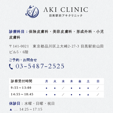
診療科目：
保険皮膚科・美容皮膚科・形成外科・小児
皮膚科
〒141-0021 東京都品川区上大崎2-27-3 目黒駅前山田
ビル5・6階
ご予約・お問合せ
03-5487-2525
診察受付時間
月
火
水
木
金
土
日
9:55～13:00
●
●
／
●
●
●
／
14:55～18:45
●
●
／
●
●
▲
／
休診日
：水曜・日曜・祝日
▲
… 14:25～17:15