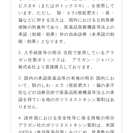
ビスタ®（またはボトックス®）」を使用して
います。ただし、 額・エラ(咬筋肥大）・肩・
脇などに対する注入は、国内における公的医療
保険の対象外であり、医薬品医療機器等法上の
承認（効能・効果）外の自由診療（未承認の効
能・効果）となります。
2. 入手経路等の明示 当院で使用しているアラ
ガン社製ボトックスは、 アラガン・ジャパン
株式会社より直接購入しております。
3. 国内の承認医薬品等の有無の明示 国内にお
いて、額のしわ・エラ（咬筋肥大）・脇の多汗
症などの治療目的で医薬品医療機器等法上の承
認を得ている他のボツリヌストキシン製剤はあ
りません。
4. 諸外国における安全性等に係る情報の明示
アラガン社のボツリヌストキシン製剤は、米国
のFDA（食品医薬品局）をはじめ、世界数か国