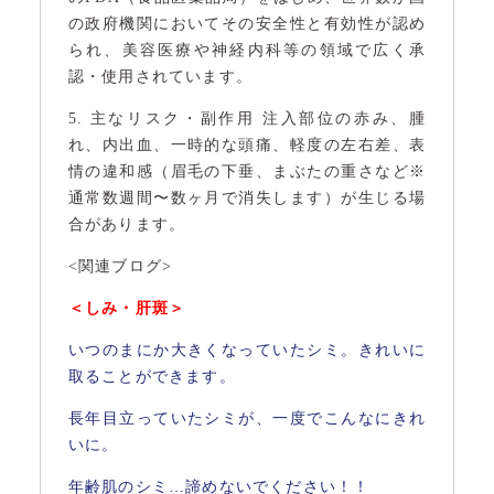
の政府機関においてその安全性と有効性が認め
られ、美容医療や神経内科等の領域で広く承
認・使用されています。
5. 主なリスク・副作用 注入部位の赤み、腫
れ、内出血、一時的な頭痛、軽度の左右差、表
情の違和感（眉毛の下垂、まぶたの重さなど※
通常数週間〜数ヶ月で消失します）が生じる場
合があります。
<関連ブログ>
＜しみ・肝斑＞
いつのまにか大きくなっていたシミ。きれいに
取ることができます。
長年目立っていたシミが、一度でこんなにきれ
いに。
年齢肌のシミ…諦めないでください！！