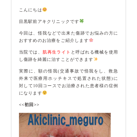
こんにちは
目黒駅前アキクリニックです
今回は、怪我などで出来た傷跡でお悩みの方に
おすすめのお治療をご紹介します
当院では、
肌再生ライト
と呼ばれる機械を使用
し傷跡を綺麗に治すことができます
実際に、額の怪我(交通事故で怪我をし、救急
外来で医療用ホッチキスで処置された状態)に
対して10回コースでお治療された患者様の症例
になります
<<初回>>