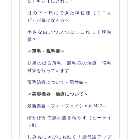
ゅ）キレイにとれます
目の下・頬にできた稗粒腫（白ニキ
ビ）が気になる方へ
小さな白いつぶつぶ…これって稗粒
腫？
＜薄毛・脱毛症＞
効果の出る薄毛・脱毛症の治療、増毛
対策を行っています
薄毛治療について～男性編～
＜美容機器・治療について＞
最新美容～フォトフェイシャルM22～
ぽかぽかで肌細胞を増やす（ヒーライ
トⅡ）
しみもにきびにも効く！肌代謝アップ