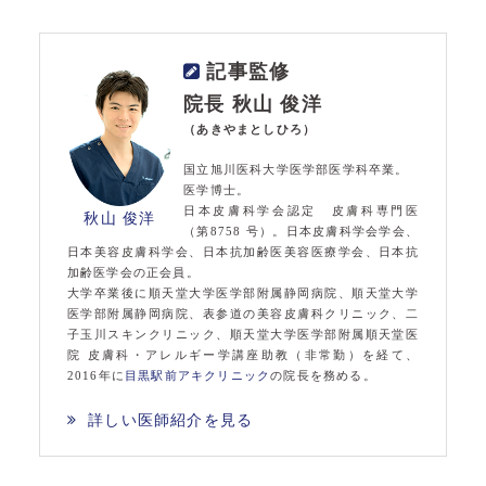
記事監修
院長 秋山 俊洋
（あきやまとしひろ）
国立旭川医科大学医学部医学科卒業。
医学博士。
日本皮膚科学会認定 皮膚科専門医
秋山 俊洋
（第8758 号）。日本皮膚科学会学会、
日本美容皮膚科学会、日本抗加齢医美容医療学会、日本抗
加齢医学会の正会員。
大学卒業後に順天堂大学医学部附属静岡病院、順天堂大学
医学部附属静岡病院、表参道の美容皮膚科クリニック、二
子玉川スキンクリニック、順天堂大学医学部附属順天堂医
院 皮膚科・アレルギー学講座助教（非常勤）を経て、
2016年に
目黒駅前アキクリニック
の院長を務める。
詳しい医師紹介を見る