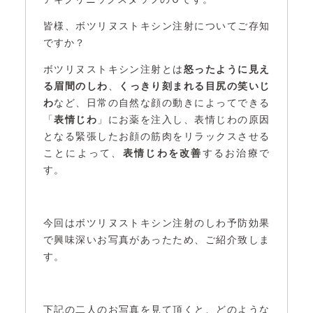
皆様、ボツリヌストキシン注射についてご存知
ですか？
ボツリヌストキシン注射とは
怒ったように見え
る眉間のしわ
、
くっきり刻まれる目尻の笑いじ
わ
など、日常の自然な顔の動きによってできる
「
表情じわ
」にお薬を注入し、表情じわの原因
となる緊張したお顔の筋肉をリラックスさせる
ことによって、
表情じわを改善
するお治療で
す。
今回はボツリヌストキシン注射のしわ予防効果
で興味深いお写真があったため、ご紹介致しま
す。
下記の二人のお写真を見て頂くと、どのような