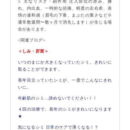
5. 主なリスク・副作用 注入部位の赤み、腫
れ、内出血、一時的な頭痛、軽度の左右差、表
情の違和感（眉毛の下垂、まぶたの重さなど※
通常数週間〜数ヶ月で消失します）が生じる場
合があります。
<関連ブログ>
＜しみ・肝斑＞
いつのまにか大きくなっていたシミ。きれいに
取ることができます。
長年目立っていたシミが、一度でこんなにきれ
いに。
年齢肌のシミ…諦めないでください！！
４回の治療で、長年のシミがきれいになります
★
気になるシミ 日常のケアで薄くなる！？