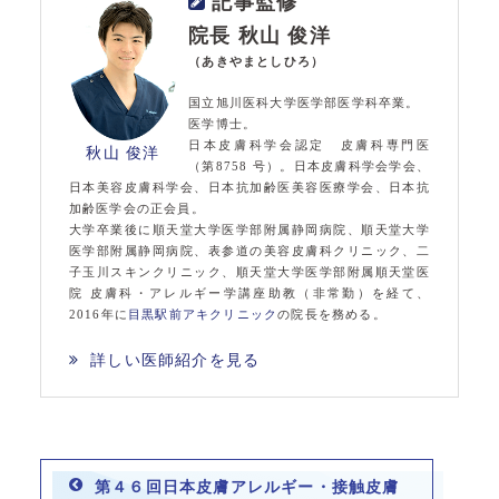
記事監修
院長 秋山 俊洋
（あきやまとしひろ）
国立旭川医科大学医学部医学科卒業。
医学博士。
日本皮膚科学会認定 皮膚科専門医
秋山 俊洋
（第8758 号）。日本皮膚科学会学会、
日本美容皮膚科学会、日本抗加齢医美容医療学会、日本抗
加齢医学会の正会員。
大学卒業後に順天堂大学医学部附属静岡病院、順天堂大学
医学部附属静岡病院、表参道の美容皮膚科クリニック、二
子玉川スキンクリニック、順天堂大学医学部附属順天堂医
院 皮膚科・アレルギー学講座助教（非常勤）を経て、
2016年に
目黒駅前アキクリニック
の院長を務める。
詳しい医師紹介を見る
第４６回日本皮膚アレルギー・接触皮膚