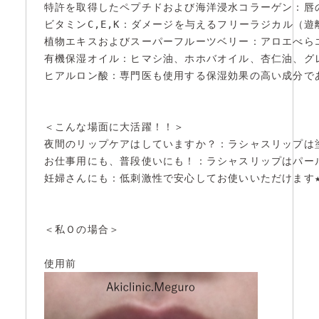
特許を取得したペプチドおよび海洋浸水コラーゲン：唇
ビタミンC,E,K：ダメージを与えるフリーラジカル（
植物エキスおよびスーパーフルーツベリー：アロエべら
有機保湿オイル：ヒマシ油、ホホバオイル、杏仁油、グ
ヒアルロン酸：専門医も使用する保湿効果の高い成分で
＜こんな場面に大活躍！！＞

夜間のリップケアはしていますか？：ラシャスリップは
お仕事用にも、普段使いにも！：ラシャスリップはパー
妊婦さんにも：低刺激性で安心してお使いいただけます★
＜私Ｏの場合＞
