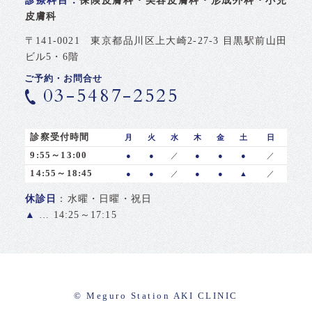
診療科目：
保険皮膚科・美容皮膚科・形成外科・小児
皮膚科
〒141-0021 東京都品川区上大崎2-27-3 目黒駅前山田
ビル5・6階
ご予約・お問合せ
03-5487-2525
診察受付時間
月
火
水
木
金
土
日
9:55～13:00
●
●
／
●
●
●
／
14:55～18:45
●
●
／
●
●
▲
／
休診日
：水曜・日曜・祝日
▲
… 14:25～17:15
© Meguro Station AKI CLINIC