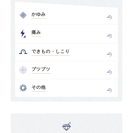
かゆみ
痛み
できもの・しこり
ブツブツ
その他