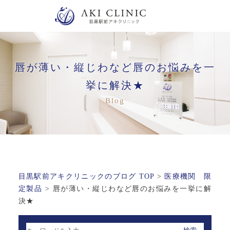
唇が薄い・縦じわなど唇のお悩みを一
挙に解決★
目黒駅前アキクリニックのブログ TOP
>
医療機関 限
定製品
>
唇が薄い・縦じわなど唇のお悩みを一挙に解
決★